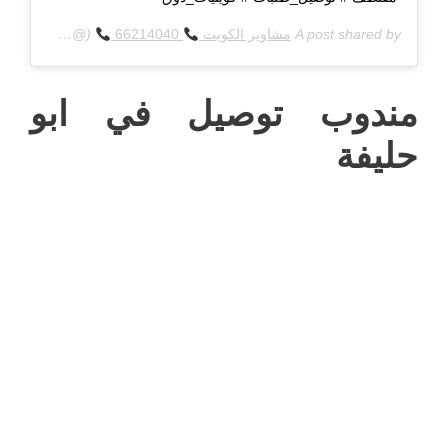
A post shared by
مشاوير الكويت
66214040
(@q8deliverycom) on
مندوب توصيل في ابو
حليفة