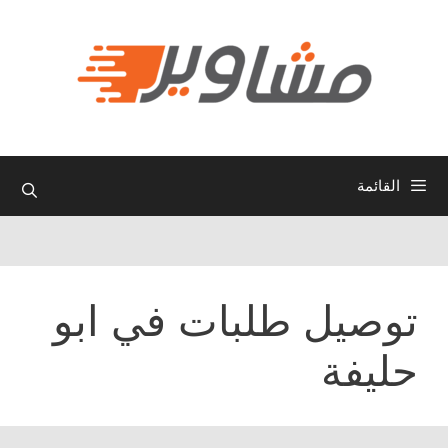
نتقل
لى
لمحتوى
القائمة
توصيل طلبات في ابو
حليفة