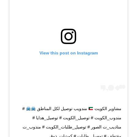
View this post on Instagram
مشاوير الكويت
مندويب توصيل لكل المناطق
#
مندوب_الكويت # توصيل_الكويت # توصيل_هدايا #
مناديب_ت الصور # توصيل_طلبات_الكويت # مندوب_ت
مقتطف # توصيل_طلبات # كويتيات_ذوق