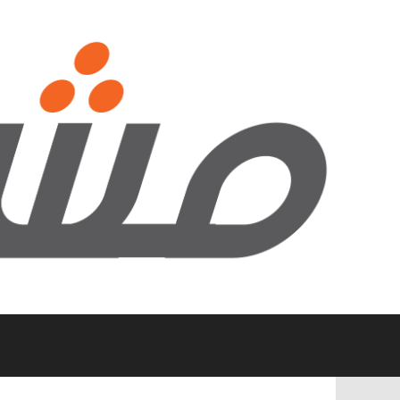
نتقل
لى
لمحتوى