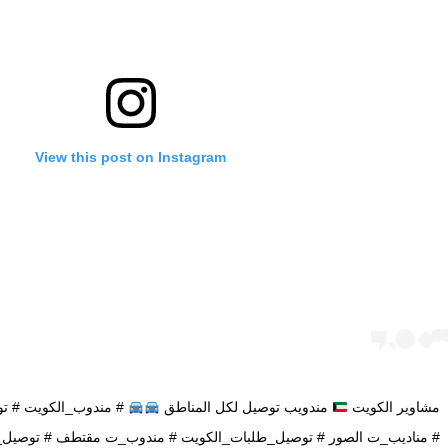
View this post on Instagram
مشاوير الكويت
مندويب توصيل لكل المناطق
# مندوب_الكويت # تو
# مناديب_ت الصور # توصيل_طلبات_الكويت # مندوب_ت مقتطف # توصيل_ط