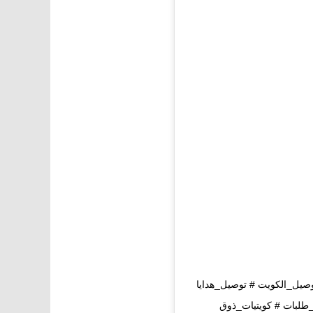
صيل_الكويت # توصيل_هدايا
لبات # كويتيات_ذوق