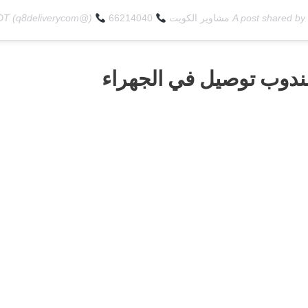
A post shared by
مشاوير الكويت
66214040
(@q8deliverycom) on
PDT
ندوب توصيل في الجهراء