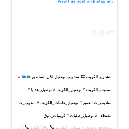
View this post on Instagram
مشاوير الكويت
مندويب توصيل لكل المناطق
#
مندوب_الكويت # توصيل_الكويت # توصيل_هدايا #
مناديب_ت الصور # توصيل_طلبات_الكويت # مندوب_ت
مقتطف # توصيل_طلبات # كويتيات_ذوق
A post shared by
مشاوير الكويت
66214040
(@q8deliverycom) on