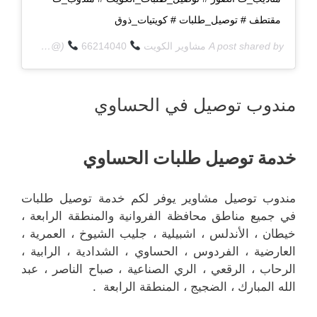
مقتطف # توصيل_طلبات # كويتيات_ذوق
A post shared by
مشاوير الكويت
66214040
(@q8deliverycom) on
مندوب توصيل في الحساوي
خدمة توصيل طلبات الحساوي
مندوب توصيل مشاوير يوفر لكم خدمة توصيل طلبات
في جميع مناطق محافظة الفروانية والمنطقة الرابعة ،
خيطان ، الأندلس ، اشبيلية ، جليب الشيوخ ، العمرية ،
العارضية ، الفردوس ، الحساوي ، الشدادية ، الرابية ،
الرحاب ، الرقعي ، الري الصناعية ، صباح الناصر ، عبد
الله المبارك ، الضجيج ، المنطقة الرابعة .