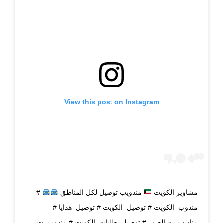
View this post on Instagram
مشاوير الكويت
مندويب توصيل لكل المناطق
#
مندوب_الكويت # توصيل_الكويت # توصيل_هدايا #
مناديب_ت الصور # توصيل_طلبات_الكويت # مندوب_ت