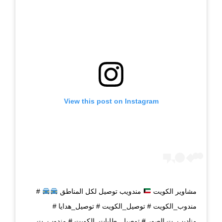
View this post on Instagram
مشاوير الكويت
مندويب توصيل لكل المناطق
#
مندوب_الكويت # توصيل_الكويت # توصيل_هدايا #
مناديب_ت الصور # توصيل_طلبات_الكويت # مندوب_ت