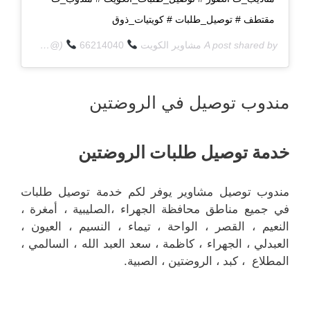
مقتطف # توصيل_طلبات # كويتيات_ذوق
A post shared by
مشاوير الكويت
66214040
(@q8deliverycom) on
مندوب توصيل في الروضتين
خدمة توصيل طلبات الروضتين
مندوب توصيل مشاوير يوفر لكم خدمة توصيل طلبات
في جميع مناطق محافظة الجهراء ،الصليبية ، أمغرة ،
النعيم ، القصر ، الواحة ، تيماء ، النسيم ، العيون ،
العبدلي ، الجهراء ، كاظمة ، سعد العبد الله ، السالمي ،
المطلاع ، كبد ، الروضتين ، الصبية.