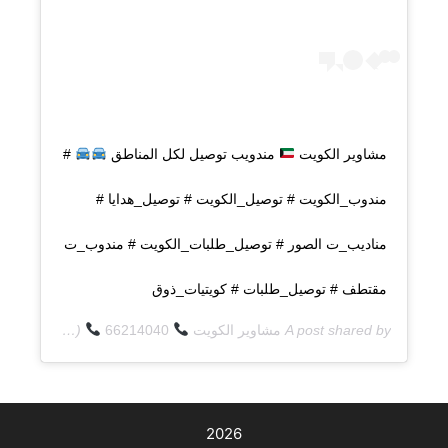
مشاوير الكويت
مندويب توصيل لكل المناطق
#
مندوب_الكويت # توصيل_الكويت # توصيل_هدايا #
مناديب_ت الصور # توصيل_طلبات_الكويت # مندوب_ت
مقتطف # توصيل_طلبات # كويتيات_ذوق
A post shared by
مشاوير الكويت
66214040
(@q8deliverycom) on
2026