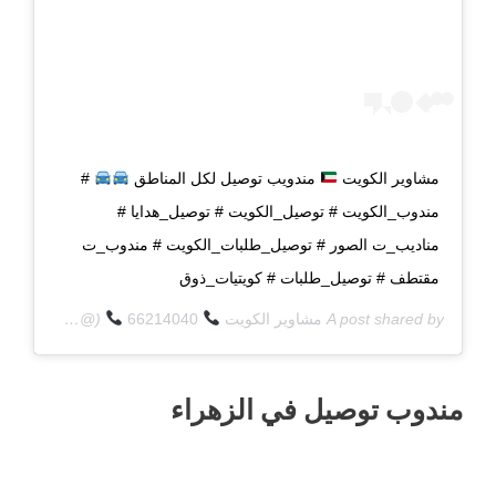
مشاوير الكويت
مندويب توصيل لكل المناطق
#
مندوب_الكويت # توصيل_الكويت # توصيل_هدايا #
مناديب_ت الصور # توصيل_طلبات_الكويت # مندوب_ت
مقتطف # توصيل_طلبات # كويتيات_ذوق
A post shared by
مشاوير الكويت
66214040
(@q8deliverycom) on
مندوب توصيل في الزهراء