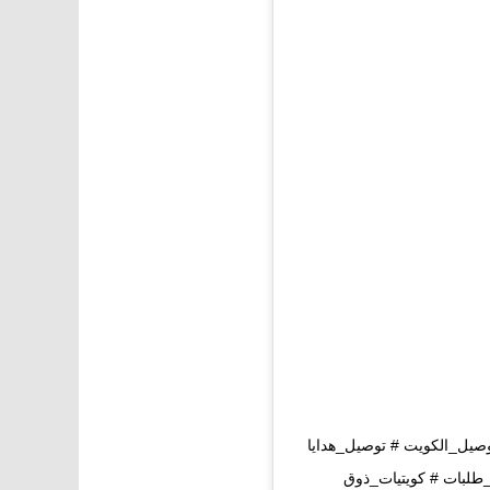
صيل_الكويت # توصيل_هدايا
لبات # كويتيات_ذوق