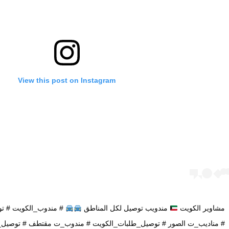
View this post on Instagram
مشاوير الكويت
مندويب توصيل لكل المناطق
# مندوب_الكويت # تو
# مناديب_ت الصور # توصيل_طلبات_الكويت # مندوب_ت مقتطف # توصيل_ط