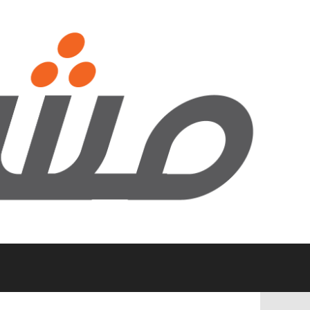
نتقل
لى
لمحتوى