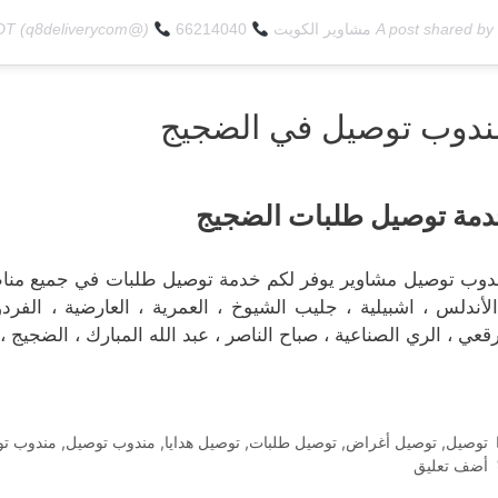
A post shared by
مشاوير الكويت
66214040
(@q8deliverycom) on
PDT
ندوب توصيل في الضجيج
مة توصيل طلبات الضجيج
دوب توصيل مشاوير يوفر لكم خدمة توصيل طلبات في جميع مناطق
الأندلس ، اشبيلية ، جليب الشيوخ ، العمرية ، العارضية ، الفرد
رقعي ، الري الصناعية ، صباح الناصر ، عبد الله المبارك ، الضجيج ،
التصنيفات
توصيل
,
توصيل أغراض
,
توصيل طلبات
,
توصيل هدايا
,
مندوب توصيل
,
مندوب تو
أضف تعليق