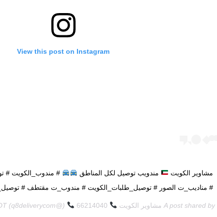
View this post on Instagram
مشاوير الكويت
مندويب توصيل لكل المناطق
# مندوب_الكويت # تو
# مناديب_ت الصور # توصيل_طلبات_الكويت # مندوب_ت مقتطف # توصيل_ط
A post shared by
مشاوير الكويت
66214040
(@q8deliverycom) on
PDT