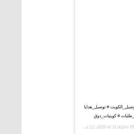
صيل_الكويت # توصيل_هدايا
لبات # كويتيات_ذوق
Sep 12, 2020 at 11:42pm 