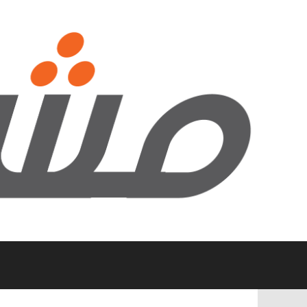
نتقل
لى
لمحتوى