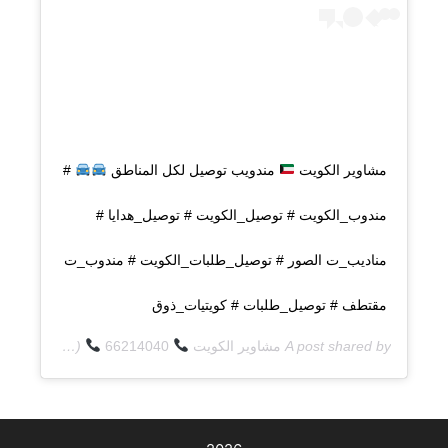
مشاوير الكويت
مندويب توصيل لكل المناطق
#
مندوب_الكويت # توصيل_الكويت # توصيل_هدايا #
مناديب_ت الصور # توصيل_طلبات_الكويت # مندوب_ت
مقتطف # توصيل_طلبات # كويتيات_ذوق
A post shared by
مشاوير الكويت
66214040
(@q8deliverycom) on