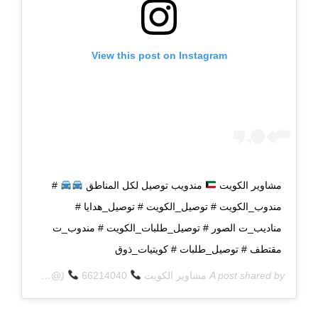
View this post on Instagram
مشاوير الكويت
مندويب توصيل لكل المناطق
#
مندوب_الكويت # توصيل_الكويت # توصيل_هدايا #
مناديب_ت الصور # توصيل_طلبات_الكويت # مندوب_ت
مقتطف # توصيل_طلبات # كويتيات_ذوق
A post shared by
مشاوير الكويت
66214040
(@q8deliverycom) on