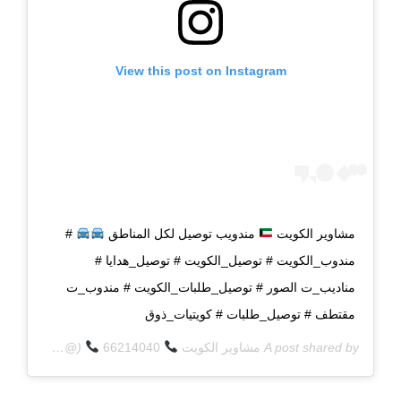
View this post on Instagram
مشاوير الكويت
مندويب توصيل لكل المناطق
#
مندوب_الكويت # توصيل_الكويت # توصيل_هدايا #
مناديب_ت الصور # توصيل_طلبات_الكويت # مندوب_ت
مقتطف # توصيل_طلبات # كويتيات_ذوق
A post shared by
مشاوير الكويت
66214040
(@q8deliverycom) on