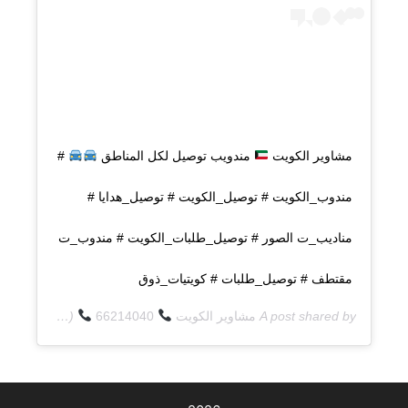
مشاوير الكويت
مندويب توصيل لكل المناطق
#
مندوب_الكويت # توصيل_الكويت # توصيل_هدايا #
مناديب_ت الصور # توصيل_طلبات_الكويت # مندوب_ت
مقتطف # توصيل_طلبات # كويتيات_ذوق
A post shared by
مشاوير الكويت
66214040
(@q8deliverycom) on