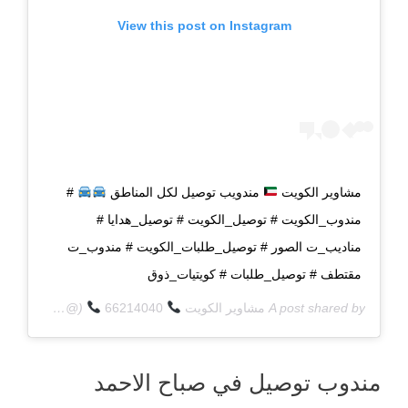
View this post on Instagram
مشاوير الكويت
مندويب توصيل لكل المناطق
#
مندوب_الكويت # توصيل_الكويت # توصيل_هدايا #
مناديب_ت الصور # توصيل_طلبات_الكويت # مندوب_ت
مقتطف # توصيل_طلبات # كويتيات_ذوق
A post shared by
مشاوير الكويت
66214040
(@q8deliverycom) on
مندوب توصيل في صباح الاحمد