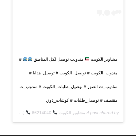
مشاوير الكويت
مندويب توصيل لكل المناطق
#
مندوب_الكويت # توصيل_الكويت # توصيل_هدايا #
مناديب_ت الصور # توصيل_طلبات_الكويت # مندوب_ت
مقتطف # توصيل_طلبات # كويتيات_ذوق
A post shared by
مشاوير الكويت
66214040
(@q8deliverycom) on