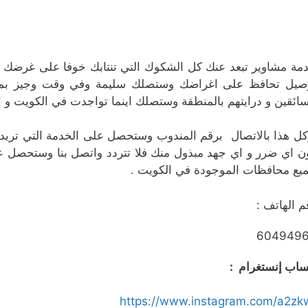
مة مشاوير تبعد عنك كل الشكوك التي تنتابك خوفا على غرضك ا
صيل تحافظ على اغراضك وستصلك سليمة وفي وقت وجيز بمبلغ 
سائقين و درايتهم بالمنطقة وستصلك اينما تواجدت في الكويت و 
ل هذا بالاتصال برقم المندوب وستحصل على الخدمة التي تري
ن اي ضرر و اي جهد مبذول منك فلا تتردد واتصل بنا وستحصل 
يع محافظات الموجودة في الكويت .
م الهاتف :
604949
اب إنستغرام :
https://www.instagram.com/a2zk