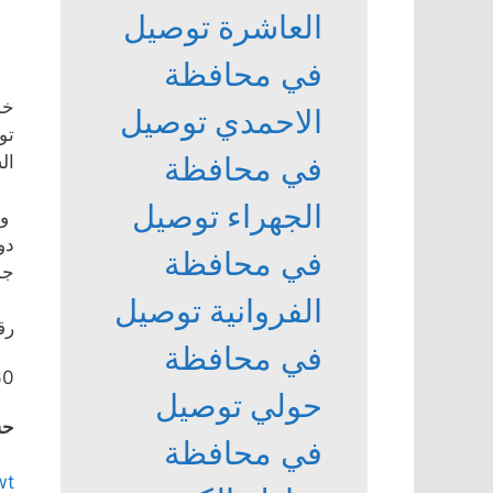
العاشرة
توصيل
في محافظة
خد
الاحمدي
توصيل
تو
في محافظة
ال
الجهراء
توصيل
وك
دو
في محافظة
جم
الفروانية
توصيل
رق
في محافظة
60
حولي
توصيل
حس
في محافظة
wt