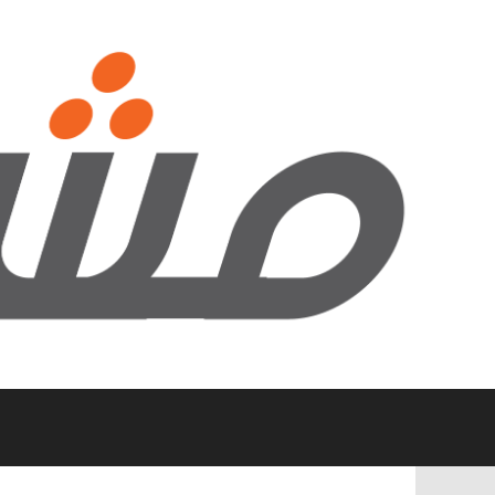
نتقل
لى
لمحتوى