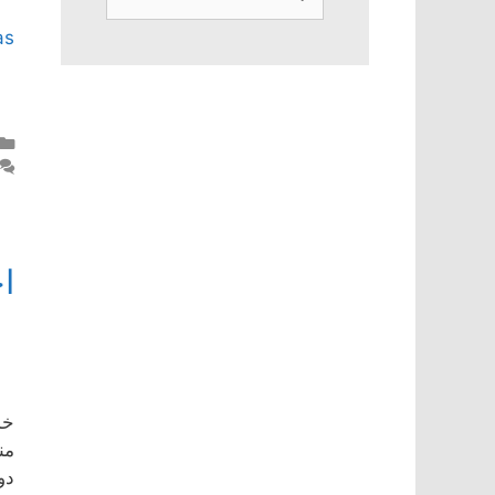
عن:
as
ا
خد
من
دو