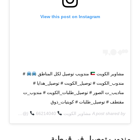
View this post on Instagram
مشاوير الكويت
مندويب توصيل لكل المناطق
#
مندوب_الكويت # توصيل_الكويت # توصيل_هدايا #
مناديب_ت الصور # توصيل_طلبات_الكويت # مندوب_ت
مقتطف # توصيل_طلبات # كويتيات_ذوق
A post shared by
مشاوير الكويت
66214040
(@q8deliverycom) on
مندوب توصيل في قرطبة