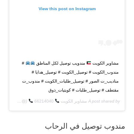
View this post on Instagram
مشاوير الكويت
مندويب توصيل لكل المناطق
#
مندوب_الكويت # توصيل_الكويت # توصيل_هدايا #
مناديب_ت الصور # توصيل_طلبات_الكويت # مندوب_ت
مقتطف # توصيل_طلبات # كويتيات_ذوق
A post shared by
مشاوير الكويت
66214040
(@q8deliverycom) on
مندوب توصيل في الرحاب