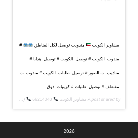
مشاوير الكويت
مندويب توصيل لكل المناطق
#
مندوب_الكويت # توصيل_الكويت # توصيل_هدايا #
مناديب_ت الصور # توصيل_طلبات_الكويت # مندوب_ت
مقتطف # توصيل_طلبات # كويتيات_ذوق
A post shared by
مشاوير الكويت
66214040
(@q8deliverycom) on
2026