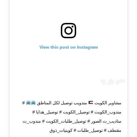
View this post on Instagram
مشاوير الكويت
مندويب توصيل لكل المناطق
#
مندوب_الكويت # توصيل_الكويت # توصيل_هدايا #
مناديب_ت الصور # توصيل_طلبات_الكويت # مندوب_ت
مقتطف # توصيل_طلبات # كويتيات_ذوق