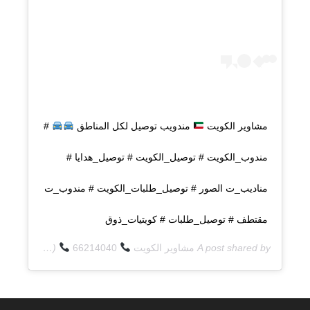
مشاوير الكويت
مندويب توصيل لكل المناطق
#
مندوب_الكويت # توصيل_الكويت # توصيل_هدايا #
مناديب_ت الصور # توصيل_طلبات_الكويت # مندوب_ت
مقتطف # توصيل_طلبات # كويتيات_ذوق
A post shared by
مشاوير الكويت
66214040
(@q8deliverycom) on