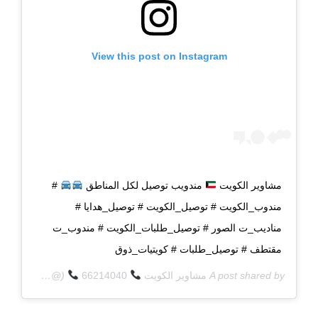
View this post on Instagram
مشاوير الكويت
مندويب توصيل لكل المناطق
#
مندوب_الكويت # توصيل_الكويت # توصيل_هدايا #
مناديب_ت الصور # توصيل_طلبات_الكويت # مندوب_ت
مقتطف # توصيل_طلبات # كويتيات_ذوق
A post shared by
مشاوير الكويت
66214040
(@q8deliverycom) on