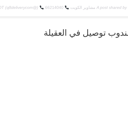
A post shared by
مشاوير الكويت
66214040
(@q8deliverycom) on
PDT
ندوب توصيل في العقيلة