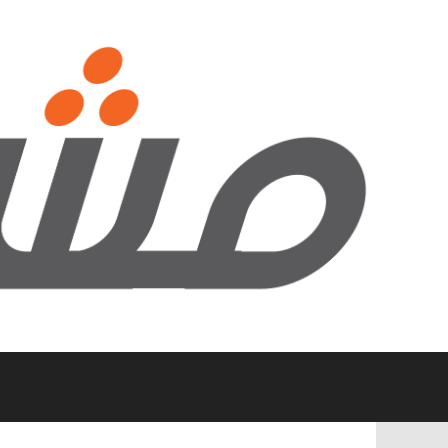
نتقل
لى
لمحتوى