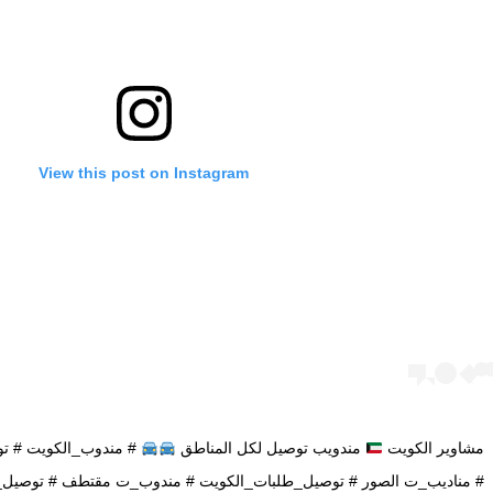
View this post on Instagram
مشاوير الكويت
مندويب توصيل لكل المناطق
# مندوب_الكويت # تو
# مناديب_ت الصور # توصيل_طلبات_الكويت # مندوب_ت مقتطف # توصيل_ط