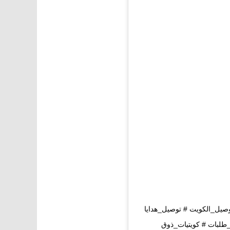
صيل_الكويت # توصيل_هدايا
لبات # كويتيات_ذوق