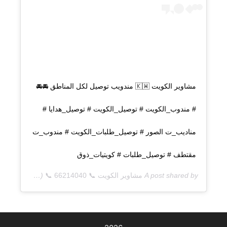
مشاوير الكويت 🇰🇼 مندويب توصيل لكل المناطق 🚘🚘
# مندوب_الكويت # توصيل_الكويت # توصيل_هدايا #
مناديب_ت الصور # توصيل_طلبات_الكويت # مندوب_ت
مقتطف # توصيل_طلبات # كويتيات_ذوق
A post shared by
مشاوير الكويت 📞 66214040 📞
(@q8deliverycom) on