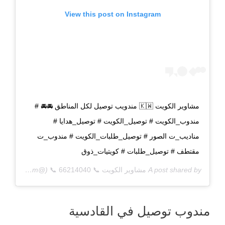
View this post on Instagram
مشاوير الكويت 🇰🇼 مندويب توصيل لكل المناطق 🚘🚘 #
مندوب_الكويت # توصيل_الكويت # توصيل_هدايا #
مناديب_ت الصور # توصيل_طلبات_الكويت # مندوب_ت
مقتطف # توصيل_طلبات # كويتيات_ذوق
A post shared by
مشاوير الكويت 📞 66214040 📞
(@q8deliverycom) on
مندوب توصيل في القادسية