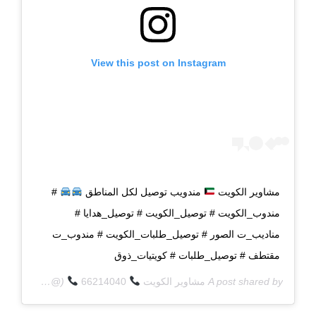
View this post on Instagram
مشاوير الكويت
مندويب توصيل لكل المناطق
#
مندوب_الكويت # توصيل_الكويت # توصيل_هدايا #
مناديب_ت الصور # توصيل_طلبات_الكويت # مندوب_ت
مقتطف # توصيل_طلبات # كويتيات_ذوق
A post shared by
مشاوير الكويت
66214040
(@q8deliverycom) on