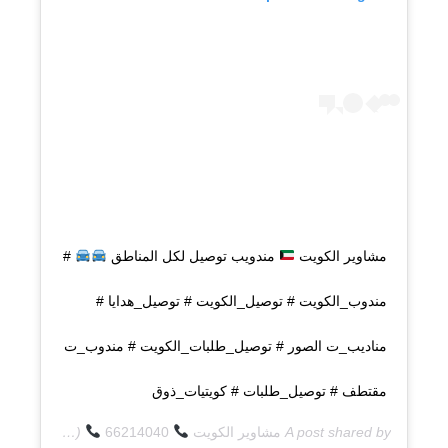
مشاوير الكويت
مندويب توصيل لكل المناطق
#
مندوب_الكويت # توصيل_الكويت # توصيل_هدايا #
مناديب_ت الصور # توصيل_طلبات_الكويت # مندوب_ت
مقتطف # توصيل_طلبات # كويتيات_ذوق
A post shared by
مشاوير الكويت
66214040
(@q8deliverycom) on