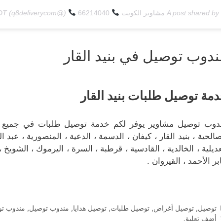
A post shared by
مشاوير الكويت
66214040
(@q8deliverycom) on
PDT
ندوب توصيل في بنيد القار
مة توصيل طلبات بنيد القار
دوب توصيل مشاوير يوفر لكم خدمة توصيل طلبات في جميع م
صالحية ، بنيد القار ، كيفان ، الدسمة ، الدعية ، المنصورية ، عبد ال
عديلية ، الخالدية ، القادسية ، قرطبة ، السرة ، اليرموك ، الشويخ ،
بر الأحمد ، القيروان .
التصنيفات
توصيل
,
توصيل أغراض
,
توصيل طلبات
,
توصيل هدايا
,
مندوب توصيل
,
مندوب تو
أضف تعليق