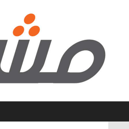
نتقل
لى
لمحتوى