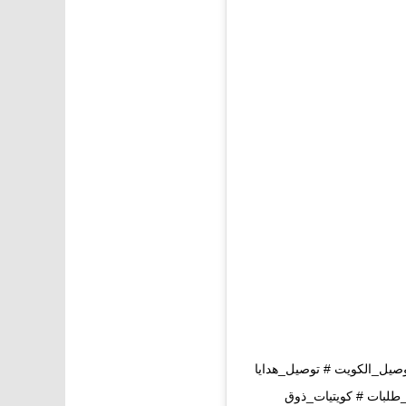
صيل_الكويت # توصيل_هدايا
لبات # كويتيات_ذوق