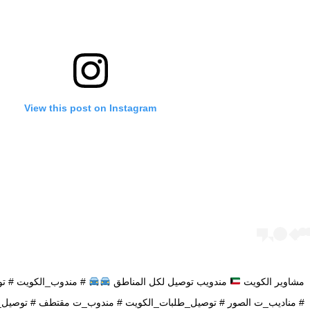
View this post on Instagram
مشاوير الكويت
مندويب توصيل لكل المناطق
# مندوب_الكويت # تو
# مناديب_ت الصور # توصيل_طلبات_الكويت # مندوب_ت مقتطف # توصيل_ط