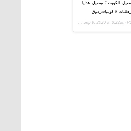
صيل_الكويت # توصيل_هدايا
لبات # كويتيات_ذوق
Sep 9, 2020 at 8:22am P