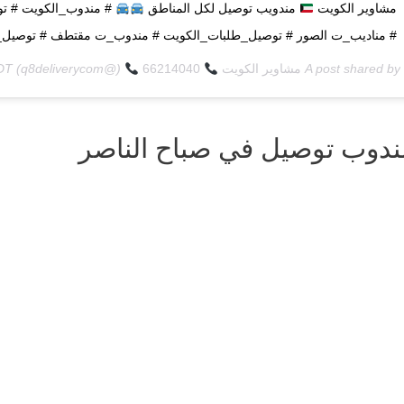
مشاوير الكويت
مندويب توصيل لكل المناطق
# مندوب_الكويت # تو
# مناديب_ت الصور # توصيل_طلبات_الكويت # مندوب_ت مقتطف # توصيل_ط
A post shared by
مشاوير الكويت
66214040
(@q8deliverycom) on
DT
ندوب توصيل في صباح الناصر