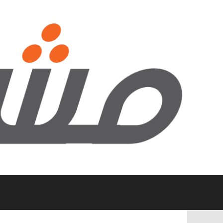
نتقل
لى
لمحتوى