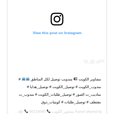
View this post on Instagram
مشاوير الكويت
مندويب توصيل لكل المناطق
#
مندوب_الكويت # توصيل_الكويت # توصيل_هدايا #
مناديب_ت الصور # توصيل_طلبات_الكويت # مندوب_ت
مقتطف # توصيل_طلبات # كويتيات_ذوق
A post shared by
مشاوير الكويت
66214040
(@q8deliverycom) on