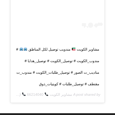
مشاوير الكويت
مندويب توصيل لكل المناطق
#
مندوب_الكويت # توصيل_الكويت # توصيل_هدايا #
مناديب_ت الصور # توصيل_طلبات_الكويت # مندوب_ت
مقتطف # توصيل_طلبات # كويتيات_ذوق
A post shared by
مشاوير الكويت
66214040
(@q8deliverycom) on