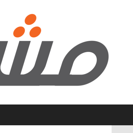
نتقل
لى
لمحتوى