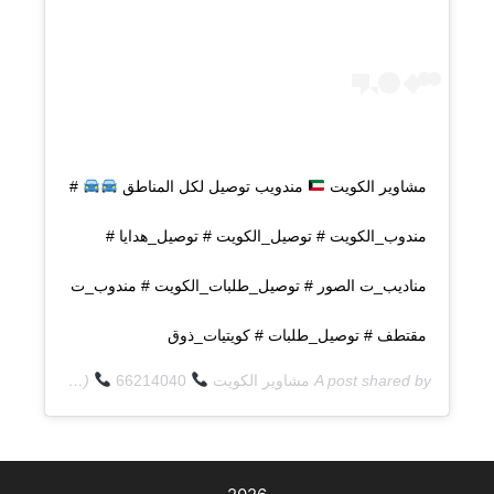
مشاوير الكويت
مندويب توصيل لكل المناطق
#
مندوب_الكويت # توصيل_الكويت # توصيل_هدايا #
مناديب_ت الصور # توصيل_طلبات_الكويت # مندوب_ت
مقتطف # توصيل_طلبات # كويتيات_ذوق
A post shared by
مشاوير الكويت
66214040
(@q8deliverycom) on