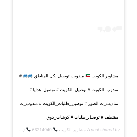
مشاوير الكويت
مندويب توصيل لكل المناطق
#
مندوب_الكويت # توصيل_الكويت # توصيل_هدايا #
مناديب_ت الصور # توصيل_طلبات_الكويت # مندوب_ت
مقتطف # توصيل_طلبات # كويتيات_ذوق
A post shared by
مشاوير الكويت
66214040
(@q8deliverycom) on