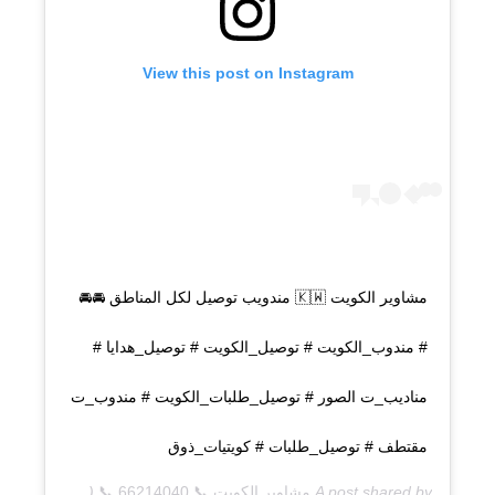
View this post on Instagram
مشاوير الكويت 🇰🇼 مندويب توصيل لكل المناطق 🚘🚘
# مندوب_الكويت # توصيل_الكويت # توصيل_هدايا #
مناديب_ت الصور # توصيل_طلبات_الكويت # مندوب_ت
مقتطف # توصيل_طلبات # كويتيات_ذوق
A post shared by
مشاوير الكويت 📞 66214040 📞
(@q8deliverycom) on