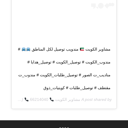
مشاوير الكويت
مندويب توصيل لكل المناطق
#
مندوب_الكويت # توصيل_الكويت # توصيل_هدايا #
مناديب_ت الصور # توصيل_طلبات_الكويت # مندوب_ت
مقتطف # توصيل_طلبات # كويتيات_ذوق
A post shared by
مشاوير الكويت
66214040
(@q8deliverycom) on