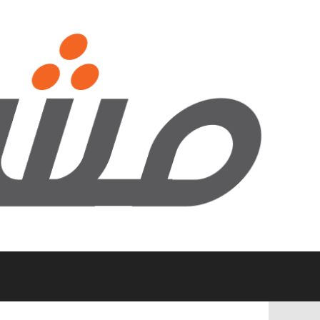
نتقل
لى
لمحتوى