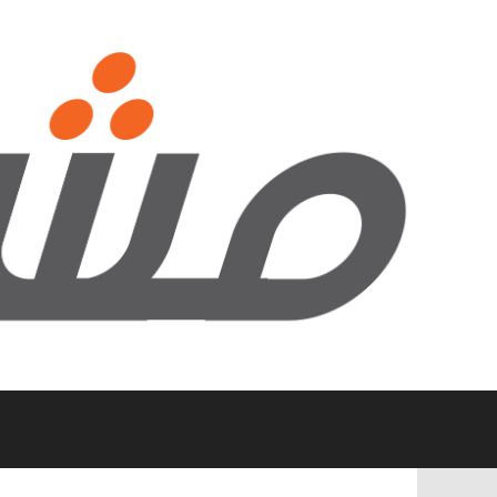
نتقل
لى
لمحتوى