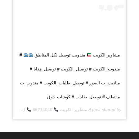
مشاوير الكويت
مندويب توصيل لكل المناطق
#
مندوب_الكويت # توصيل_الكويت # توصيل_هدايا #
مناديب_ت الصور # توصيل_طلبات_الكويت # مندوب_ت
مقتطف # توصيل_طلبات # كويتيات_ذوق
A post shared by
مشاوير الكويت
66214040
(@q8deliverycom) on