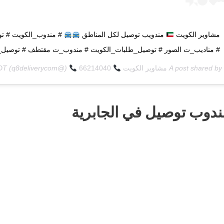
مشاوير الكويت
مندويب توصيل لكل المناطق
# مندوب_الكويت # تو
# مناديب_ت الصور # توصيل_طلبات_الكويت # مندوب_ت مقتطف # توصيل_ط
A post shared by
مشاوير الكويت
66214040
(@q8deliverycom) on
PDT
ندوب توصيل في الجابرية