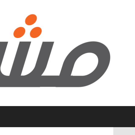
نتقل
لى
لمحتوى