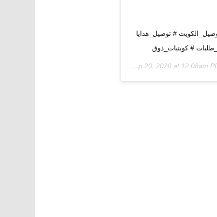
صيل_الكويت # توصيل_هدايا
لبات # كويتيات_ذوق
Sep 20, 2020 at 12:08am 