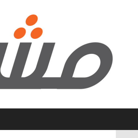
نتقل
لى
لمحتوى