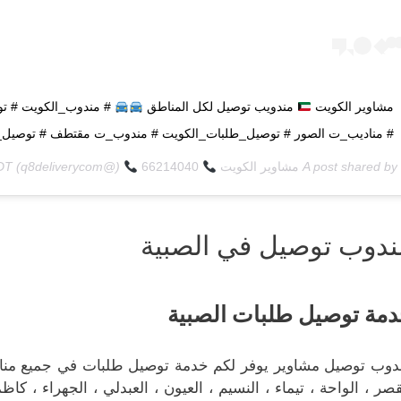
مشاوير الكويت
مندويب توصيل لكل المناطق
# مندوب_الكويت # تو
# مناديب_ت الصور # توصيل_طلبات_الكويت # مندوب_ت مقتطف # توصيل_ط
A post shared by
مشاوير الكويت
66214040
(@q8deliverycom) on
PDT
ندوب توصيل في الصبية
مة توصيل طلبات الصبية
دوب توصيل مشاوير يوفر لكم خدمة توصيل طلبات في جميع مناطق م
قصر ، الواحة ، تيماء ، النسيم ، العيون ، العبدلي ، الجهراء ، كاظ