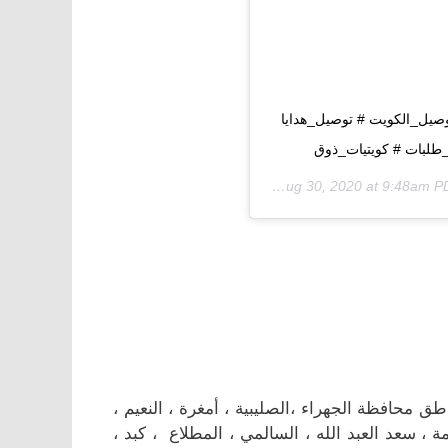
صيل_الكويت # توصيل_هدايا
لبات # كويتيات_ذوق
Aug 30, 2020 at 9:48am 
حافظة الجهراء ،الصليبية ، أمغرة ، النعيم ،
مة ، سعد العبد الله ، السالمي ، المطلاع ، كبد ،