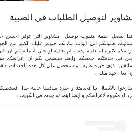
شاوير لتوصيل الطلبات في الصبية
ذا بفضل خدمة مندوب توصيل مشاوير التي توفر احسن خدمة لز
تاتيكم طلباتكم الى ابواب منازلكم فنوفر عليك الكثير من ا
راضكم كثيرة ام قليلة ,هشة ام عادية او حتى اينما شئتم ان نا
حن في خدمتكم جميعكم وايضا سنضمن لكم ان اغراضكم ستات
ائقين ذوي خبرة عالية . و ستحصل على كل هذه الخدمات فقط 
ن بذل جهد منك .
ارعوا بالاتصال بنا فخدمتنا و خبرة سائقينا عالية جدا فستص
ر او مكروه لاغراضكم و ايضا اينما تواجدتم في الكويت .