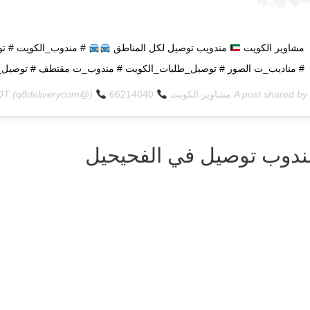
مشاوير الكويت
مندويب توصيل لكل المناطق
# مندوب_الكويت # تو
# مناديب_ت الصور # توصيل_طلبات_الكويت # مندوب_ت مقتطف # توصيل_ط
A post shared by
مشاوير الكويت
66214040
(@q8deliverycom) on
PDT
ندوب توصيل في الفحيحيل