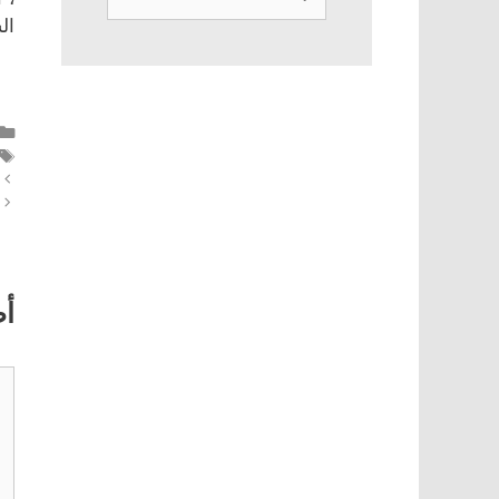
عن:
ال
أ
تع