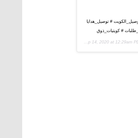
صيل_الكويت # توصيل_هدايا
لبات # كويتيات_ذوق
Sep 14, 2020 at 12:29am 