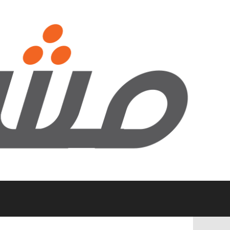
نتقل
لى
لمحتوى