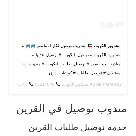
مشاوير الكويت
مندويب توصيل لكل المناطق
#
مندوب_الكويت # توصيل_الكويت # توصيل_هدايا #
مناديب_ت الصور # توصيل_طلبات_الكويت # مندوب_ت
مقتطف # توصيل_طلبات # كويتيات_ذوق
A post shared by
مشاوير الكويت
66214040
(@q8deliverycom) on
مندوب توصيل في القرين
خدمة توصيل طلبات القرين