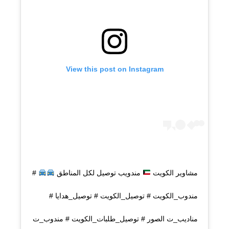
View this post on Instagram
مشاوير الكويت
مندويب توصيل لكل المناطق
#
مندوب_الكويت # توصيل_الكويت # توصيل_هدايا #
مناديب_ت الصور # توصيل_طلبات_الكويت # مندوب_ت