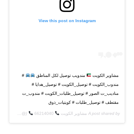
View this post on Instagram
مشاوير الكويت
مندويب توصيل لكل المناطق
#
مندوب_الكويت # توصيل_الكويت # توصيل_هدايا #
مناديب_ت الصور # توصيل_طلبات_الكويت # مندوب_ت
مقتطف # توصيل_طلبات # كويتيات_ذوق
A post shared by
مشاوير الكويت
66214040
(@q8deliverycom) on