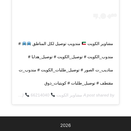
مشاوير الكويت
مندويب توصيل لكل المناطق
#
مندوب_الكويت # توصيل_الكويت # توصيل_هدايا #
مناديب_ت الصور # توصيل_طلبات_الكويت # مندوب_ت
مقتطف # توصيل_طلبات # كويتيات_ذوق
A post shared by
مشاوير الكويت
66214040
(@q8deliverycom) on
2026