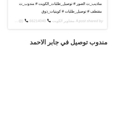
مناديب_ت الصور # توصيل_طلبات_الكويت # مندوب_ت
مقتطف # توصيل_طلبات # كويتيات_ذوق
A post shared by
مشاوير الكويت
66214040
(@q8deliverycom) on
مندوب توصيل في جابر الاحمد