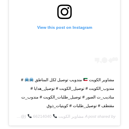
View this post on Instagram
مشاوير الكويت
مندويب توصيل لكل المناطق
#
مندوب_الكويت # توصيل_الكويت # توصيل_هدايا #
مناديب_ت الصور # توصيل_طلبات_الكويت # مندوب_ت
مقتطف # توصيل_طلبات # كويتيات_ذوق
A post shared by
مشاوير الكويت
66214040
(@q8deliverycom) on