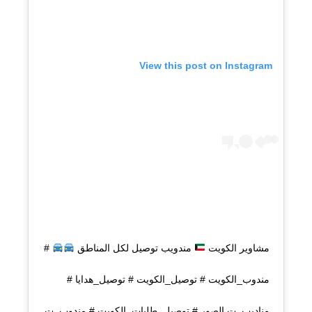
View this post on Instagram
مشاوير الكويت
مندويب توصيل لكل المناطق
#
مندوب_الكويت # توصيل_الكويت # توصيل_هدايا #
مناديب_ت الصور # توصيل_طلبات_الكويت # مندوب_ت