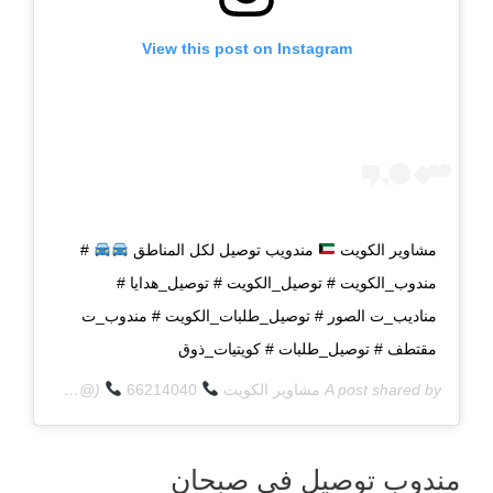
View this post on Instagram
مشاوير الكويت
مندويب توصيل لكل المناطق
#
مندوب_الكويت # توصيل_الكويت # توصيل_هدايا #
مناديب_ت الصور # توصيل_طلبات_الكويت # مندوب_ت
مقتطف # توصيل_طلبات # كويتيات_ذوق
A post shared by
مشاوير الكويت
66214040
(@q8deliverycom) on
مندوب توصيل في صبحان